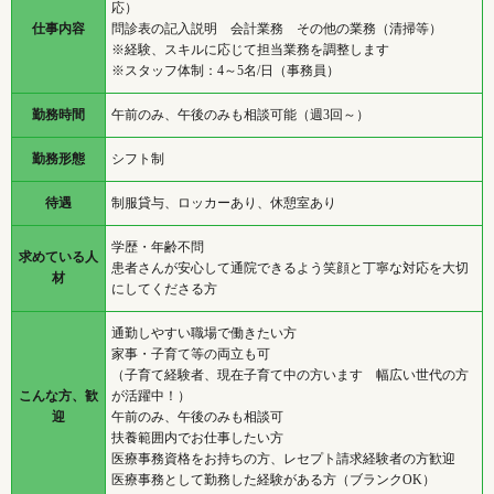
応）
仕事内容
問診表の記入説明 会計業務 その他の業務（清掃等）
※経験、スキルに応じて担当業務を調整します
※スタッフ体制：4～5名/日（事務員）
勤務時間
午前のみ、午後のみも相談可能（週3回～）
勤務形態
シフト制
待遇
制服貸与、ロッカーあり、休憩室あり
学歴・年齢不問
求めている人
患者さんが安心して通院できるよう笑顔と丁寧な対応を大切
材
にしてくださる方
通勤しやすい職場で働きたい方
家事・子育て等の両立も可
（子育て経験者、現在子育て中の方います 幅広い世代の方
こんな方、歓
が活躍中！）
迎
午前のみ、午後のみも相談可
扶養範囲内でお仕事したい方
医療事務資格をお持ちの方、レセプト請求経験者の方歓迎
医療事務として勤務した経験がある方（ブランクOK）