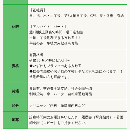
【正社員】
日、祝、木・土午後、第3火曜日午後、GW、夏・冬季、有給
休暇
【アルバイト・パート】
週1回以上勤務で時間・曜日応相談
土曜、午後勤務できる方歓迎！！
午前のみ・午後のみ勤務も可能
有資格者
研修1ヶ月／時給1,700円～
資格
◆いずれもブランクのある方歓迎
◆扶養内勤務やお子様の学校行事なども相談に応じます！！
常勤希望の方も可能です。
昇給有、交通費全額支給、社会保障完備
待遇
制服貸与、車・バイク・自転車通勤可能
区分
クリニック（内科・循環器内科など）
診療時間内にお電話をいただき、履歴書（写真貼付）・看護
応募
師免許（コピー）をご持参ください。